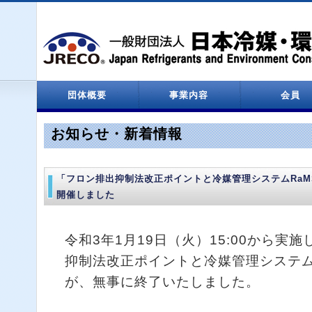
団体概要
事業内容
会員
設立関係
役員名簿
定款
決算報告
情報処理センター
会員一覧
お知らせ・新着情報
「フロン排出抑制法改正ポイントと冷媒管理システムRaM
開催しました
令和3年1月19日（火）15:00から実
抑制法改正ポイントと冷媒管理システムR
が、無事に終了いたしました。