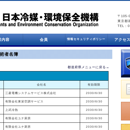
〒105-
東京都港
TEL：03
業内容
会員
情報セキュリティポリシー
アクセ
情報セキュリティポリシー
プライバシーポリシー
会員一覧
術者名簿
都道府県メニューに戻る→
会社名
有効期限
三菱電機システムサービス株式会社
2030/6/30
有限会社東栄空調サービス
2030/6/30
上武冷熱
2030/6/30
有限会社ユナ厨房
2030/6/30
有限会社ユナ厨房
2030/6/30