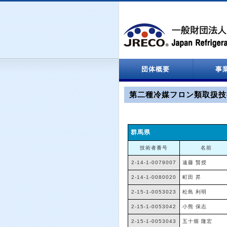
団体概要
事
設立関係
役員名簿
定款
決算報告
情報処理センター
第二種冷媒フロン類取扱技
群馬県
技術者番号
名前
2-14-1-0079007
遠藤 賢授
2-14-1-0080020
町田 昇
2-15-1-0053023
松島 利明
2-15-1-0053042
小熊 保志
2-15-1-0053043
五十畑 隆宏