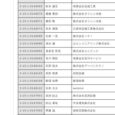
2-15-1-0146063
鈴木 健互
有限会社信成工業
2-15-1-0146070
齋藤 重則
株式会社ダイシン冷熱
2-15-1-0146071
横田 剛
株式会社ダイシン冷熱
2-15-1-0146073
笹本 康雄
久留米設備工業株式会社
2-15-1-0146086
石坂 一浩
株式会社ＪＤＩ
2-15-1-0146089
清水 優
心エンジニアリング株式会社
2-15-1-0146092
喜多見 哲也
株式会社ユニテック
2-15-1-0146093
笹川 輝臣
有限会社笹川サービス
2-15-1-0146104
石田 悦夫
株式会社アーバンテクノ
2-15-1-0146105
武田 将典
武田設備
2-15-1-0146108
船場 祐輝
船場祐輝
2-15-1-0146110
石井 大火
welston
2-15-1-0147001
花渕 紀之
株式会社花渕設備
2-15-1-0147002
杉山 勇祐
中央電気株式会社
2-15-1-0147003
齊藤 誠
南部空調株式会社