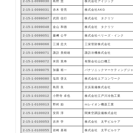
2-15-1-0099030
島野 慧
株式会社アイジック
2-15-1-0099031
赤木 登亮
株式会社AKG
2-15-1-0099047
武田 信行
株式会社 タクリツ
2-15-1-0099048
金山 和徳
株式会社 タクリツ
2-15-1-0099051
藤﨑 公平
株式会社ベリーズ・インク
2-15-1-0099066
三浦 忠大
三栄管財株式会社
2-15-1-0099071
諏訪 美樹雄
諏訪冷機株式会社
2-15-1-0099072
米田 英寿
有限会社山口機工
2-15-1-0099075
加藤 裕一
パナソニックマーケティングジ
2-15-1-0099080
塩田 啓太
株式会社エアコンワーク
2-15-1-0100002
島田 良
京浜装備株式会社
2-15-1-0100012
小野寺 卓也
株式会社江戸川冷熱工業
2-15-1-0100013
野村 励
㈲レイオン機器工業
2-15-1-0100023
安田 淳
関東空調設備株式会社
2-15-1-0100053
吉井 学
株式会社 太平ビルケア
2-15-1-0100055
岩崎 基裕
株式会社 太平ビルケア