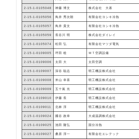
2-15-1-0105048
神藤 博文
株式会社 大基
2-15-1-0105056
鳥井 秀次朗
有限会社ヨシキ冷熱
2-15-1-0105057
鳥井 貴文
有限会社ヨシキ冷熱
2-15-1-0105059
長谷川 明
株式会社ダイレイ
2-15-1-0105074
松田 弘
有限会社マツダ電気
2-15-1-0109005
坪田 稔
ＭＴ空調設備
2-15-1-0109006
太田 大
太田空調
2-15-1-0109007
深谷 聡志
明工機設株式会社
2-15-1-0109008
米山 幸喜
明工機設株式会社
2-15-1-0109009
五十嵐 光
明工機設株式会社
2-15-1-0109010
伊藤 長
明工機設株式会社
2-15-1-0109011
北林 淳
明工機設株式会社
2-15-1-0109024
國谷 政幸
大成温調株式会社
2-15-1-0109025
池田 隆弘
国分冷熱
2-15-1-0109027
桑原 淳一
有限会社エレテック