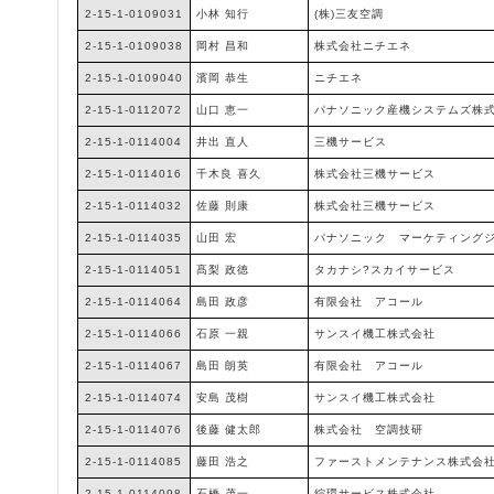
2-15-1-0109031
小林 知行
(株)三友空調
2-15-1-0109038
岡村 昌和
株式会社ニチエネ
2-15-1-0109040
濱岡 恭生
ニチエネ
2-15-1-0112072
山口 恵一
パナソニック産機システムズ株
2-15-1-0114004
井出 直人
三機サービス
2-15-1-0114016
千木良 喜久
株式会社三機サービス
2-15-1-0114032
佐藤 則康
株式会社三機サービス
2-15-1-0114035
山田 宏
パナソニック マーケティング
2-15-1-0114051
髙梨 政徳
タカナシ?スカイサービス
2-15-1-0114064
島田 政彦
有限会社 アコール
2-15-1-0114066
石原 一親
サンスイ機工株式会社
2-15-1-0114067
島田 朗英
有限会社 アコール
2-15-1-0114074
安島 茂樹
サンスイ機工株式会社
2-15-1-0114076
後藤 健太郎
株式会社 空調技研
2-15-1-0114085
藤田 浩之
ファーストメンテナンス株式会
2-15-1-0114098
石橋 茂一
綜環サービス株式会社