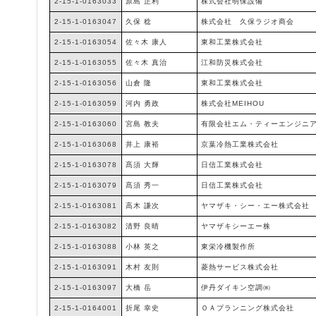
2-15-1-0163033
原島 正利
株式会社明保設備
2-15-1-0163047
久保 稔
株式会社 久保ラジオ商会
2-15-1-0163054
佐々木 康人
東和工業株式会社
2-15-1-0163055
佐々木 真治
江和防災株式会社
2-15-1-0163056
山倉 隆
東和工業株式会社
2-15-1-0163059
河内 勇政
株式会社MEIHOU
2-15-1-0163060
宮島 教夫
有限会社エム・ティーエンジニ
2-15-1-0163068
井上 康裕
京葉冷熱工業株式会社
2-15-1-0163078
髙須 大輝
日信工業株式会社
2-15-1-0163079
髙須 秀一
日信工業株式会社
2-15-1-0163081
高木 謙次
ヤマザキ・シー・エー株式会社
2-15-1-0163082
清野 良晴
ヤマザキシーエー株
2-15-1-0163088
小林 英之
東栄冷機製作所
2-15-1-0163091
木村 友則
菱熱サービス株式会社
2-15-1-0163097
大橋 岳
伊丹ダイキン空調㈱
2-15-1-0164001
折尾 幸史
ＯＡプランニング株式会社