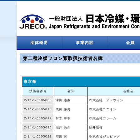
団体概要
事業内容
会員
設立関係
役員名簿
定款
決算報告
情報処理センター
会員一覧
第二種冷媒フロン類取扱技術者名簿
東京都
技術者番号
名前
会社名
2-14-1-0005005
津田 康彦
株式会社 アドウィン
2-14-1-0005016
成田 勝美
株式会社ユニオン
2-14-1-0005019
村木 寿幸
株式会社ファーム
2-14-1-0005026
照井 亮介
照井設備
2-14-1-0005028
濱田 実
株式会社ジェビック