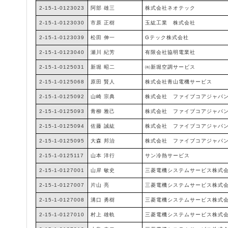
2-15-1-0123023
阿部 雄三
株式会社ネオテック
2-15-1-0123030
市原 正樹
玉紘工業 株式会社
2-15-1-0123039
松田 伸一
Gテック株式会社
2-15-1-0123040
瀬川 紀芳
有限会社協明電業社
2-15-1-0125031
新堀 昭二
㈲新堀空調サービス
2-15-1-0125068
原田 賢人
株式会社青山電機サービス
2-15-1-0125092
山崎 宗典
株式会社 ファイブコアジャパ
2-15-1-0125093
青柳 雅己
株式会社 ファイブコアジャパ
2-15-1-0125094
佐藤 誠紘
株式会社 ファイブコアジャパ
2-15-1-0125095
大森 邦治
株式会社 ファイブコアジャパ
2-15-1-0125117
山本 洋行
サン冷熱サービス
2-15-1-0127001
山岸 敏史
三菱電機システムサービス株式
2-15-1-0127007
片山 亮
三菱電機システムサービス株式
2-15-1-0127008
溝口 勇樹
三菱電機システムサービス株式
2-15-1-0127010
村上 雄軌
三菱電機システムサービス株式