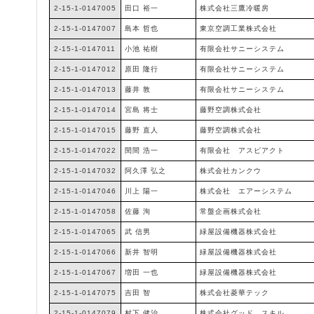
2-15-1-0147005
田口 裕一
株式会社三鷹冷暖房
2-15-1-0147007
島本 哲也
東京空調工業株式会社
2-15-1-0147011
小池 祐樹
有限会社サニーシステム
2-15-1-0147012
原田 隆行
有限会社サニーシステム
2-15-1-0147013
藤井 敦
有限会社サニーシステム
2-15-1-0147014
宮島 将士
藤野空調株式会社
2-15-1-0147015
藤野 直人
藤野空調株式会社
2-15-1-0147022
閏間 浩一
有限会社 アスピアクト
2-15-1-0147032
阿久澤 弘之
株式会社カンクウ
2-15-1-0147046
川上 陽一
株式会社 エアーシステム
2-15-1-0147058
佐藤 洵
常盤企画株式会社
2-15-1-0147065
武 信男
緑屋設備機器株式会社
2-15-1-0147066
新井 智明
緑屋設備機器株式会社
2-15-1-0147067
増田 一也
緑屋設備機器株式会社
2-15-1-0147075
吉田 智
株式会社菱華テック
2-15-1-0147079
村下 健治
株式会社グッド スキル