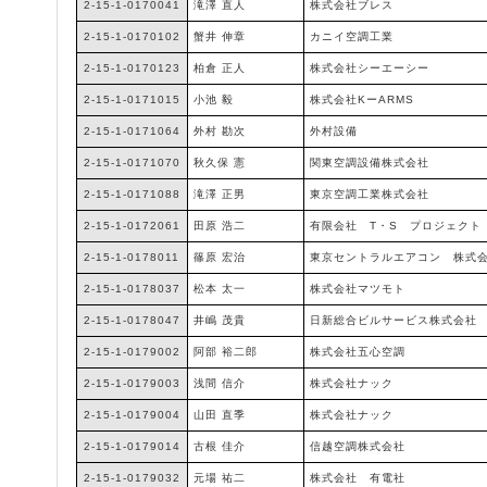
2-15-1-0170041
滝澤 直人
株式会社ブレス
2-15-1-0170102
蟹井 伸章
カニイ空調工業
2-15-1-0170123
柏倉 正人
株式会社シーエーシー
2-15-1-0171015
小池 毅
株式会社KーARMS
2-15-1-0171064
外村 勘次
外村設備
2-15-1-0171070
秋久保 憲
関東空調設備株式会社
2-15-1-0171088
滝澤 正男
東京空調工業株式会社
2-15-1-0172061
田原 浩二
有限会社 T・S プロジェクト
2-15-1-0178011
篠原 宏治
東京セントラルエアコン 株式
2-15-1-0178037
松本 太一
株式会社マツモト
2-15-1-0178047
井嶋 茂貴
日新総合ビルサービス株式会社
2-15-1-0179002
阿部 裕二郎
株式会社五心空調
2-15-1-0179003
浅間 信介
株式会社ナック
2-15-1-0179004
山田 直季
株式会社ナック
2-15-1-0179014
古根 佳介
信越空調株式会社
2-15-1-0179032
元場 祐二
株式会社 有電社