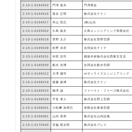
2-15-1-0164002
門澤 達夫
門澤商会
2-15-1-0164016
落合 正明
株式会社テクノ
2-15-1-0164017
米山 宣広
(株)山住
2-15-1-0165002
久島 猛夫
久島エンジニアリング有限会社
2-15-1-0165016
菅野 太介
株式会社菅野空調
2-15-1-0165029
松野 卓宏
合同会社テトテ
2-15-1-0165031
本田 忠司
都築木材株式会社西東京支店
2-15-1-0165050
船水 光博
合同会社船水空調
2-15-1-0166012
大澤 健司
㈱サンライズエンジニアリング
2-15-1-0166019
後藤 俊博
株式会社テクノ
2-15-1-0166025
梅澤 誠
ファースト・フリーズ株式会社
2-15-1-0166026
平良 孝人
株式会社野上空調
2-15-1-0166041
小松﨑 加寿巳
有限会社東海空調
2-15-1-0166081
山内 喜和
株式会社山内設備
2-15-1-0170040
宮脇 昭太郎
株式会社ブレス