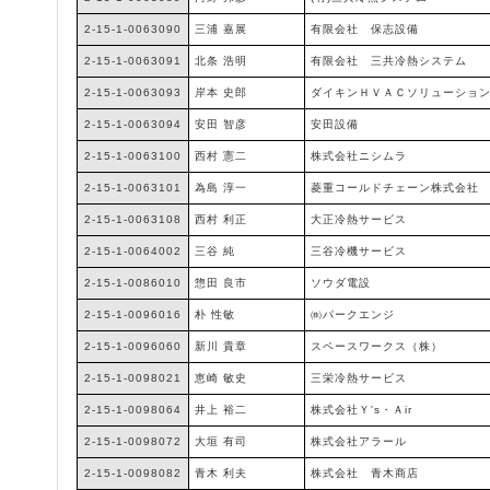
2-15-1-0063090
三浦 嘉展
有限会社 保志設備
2-15-1-0063091
北条 浩明
有限会社 三共冷熱システム
2-15-1-0063093
岸本 史郎
ダイキンＨＶＡＣソリューショ
2-15-1-0063094
安田 智彦
安田設備
2-15-1-0063100
西村 憲二
株式会社ニシムラ
2-15-1-0063101
為島 淳一
菱重コールドチェーン株式会社
2-15-1-0063108
西村 利正
大正冷熱サービス
2-15-1-0064002
三谷 純
三谷冷機サービス
2-15-1-0086010
惣田 良市
ソウダ電設
2-15-1-0096016
朴 性敏
㈱パークエンジ
2-15-1-0096060
新川 貴章
スペースワークス（株）
2-15-1-0098021
恵崎 敏史
三栄冷熱サービス
2-15-1-0098064
井上 裕二
株式会社Ｙ's・Ａir
2-15-1-0098072
大垣 有司
株式会社アラール
2-15-1-0098082
青木 利夫
株式会社 青木商店