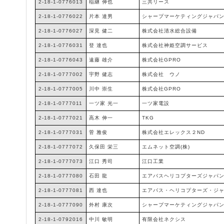
2-18-1-0776013
稲継 伸也
三共リース
2-18-1-0776022
片本 達男
シャープマーケティングジャパ
2-18-1-0776027
深見 健二
株式会社清水総合設備
2-18-1-0776031
登 達也
株式会社神姫空調サービス
2-18-1-0776043
遠藤 雄介
株式会社GPRO
2-18-1-0777002
宇野 健志
株式会社 ウノ
2-18-1-0777005
川中 崇生
株式会社GPRO
2-18-1-0777011
一ツ家 光一
一ツ家電設
2-18-1-0777021
高木 伸一
TKG
2-18-1-0777031
菅 雅俊
株式会社エレックス２ND
2-18-1-0777072
久保田 栄三
エムネット空調(株)
2-18-1-0777073
江口 秀司
江口工業
2-18-1-0777080
石田 龍
エアバスヘリコプターズジャパ
2-18-1-0777081
西 達也
エアバス・ヘリコプターズ・ジ
2-18-1-0777090
外村 康次
シャープマーケティングジャパ
2-18-1-0792016
中川 敏明
有限会社ネクシス