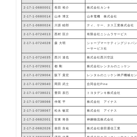
2-17-1-0680001
長田 裕介
株式会社カンキ
2-17-1-0680014
山本 博文
山本電機 株式会社
2-17-1-0680024
川原 睦郎
ティ、ケー、タス工業株式会社
2-17-1-0724013
西村 匡介
有限会社ニシムラサービス
2-17-1-0724028
森 大明
シャープマーケティングジャパ
ーサービス社
2-17-1-0724035
西川 達也
株式会社西川空設
2-17-1-0729001
都 剛
株式会社レンタルのニッケン
2-17-1-0729004
阪下 貴宏
レンタルのニッケン神戸機械セ
2-17-1-0729040
岡田 武士
合同会社Pine
2-17-1-0738021
豊田 辰巳
トヨタデンキ株式会社
2-17-1-0738066
仲尾 平
株式会社 アイナス
2-17-1-0738067
松永 敏宏
株式会社 アイナス
2-17-2-0682001
安東 将吾
神鋼物流株式会社
2-17-2-0682026
柴田 良祐
株式会社柴田通信工業