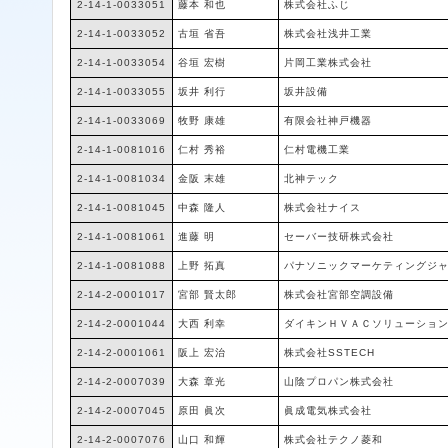
2-14-1-0033051
藤本 和也
株式会社ふじ
2-14-1-0033052
古垣 省吾
株式会社浅井工業
2-14-1-0033054
谷垣 宏樹
片岡工業株式会社
2-14-1-0033055
坂井 利行
坂井設備
2-14-1-0033069
牧野 康雄
有限会社神戸機器
2-14-1-0081016
仁村 秀裕
仁村電機工業
2-14-1-0081034
金阪 末雄
北神テック
2-14-1-0081045
中森 隆人
株式会社ナイス
2-14-1-0081061
進藤 明
セーバー技研株式会社
2-14-1-0081088
上野 拓真
パナソニックマーケティングジ
2-14-2-0001017
宮部 賢太郎
株式会社宮部空調設備
2-14-2-0001044
大西 利幸
ダイキンＨＶＡＣソリューショ
2-14-2-0001061
阪上 宏治
株式会社SSTECH
2-14-2-0007039
大森 章光
山陰プロパン株式会社
2-14-2-0007045
原田 眞次
眞成電気株式会社
2-14-2-0007076
山口 和輝
株式会社テクノ菱和