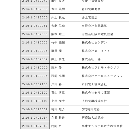
2-16-1-0489049
田中 良太
ひかり電気商会
2-16-1-0489053
青田 英樹
青田電機商会
2-16-1-0489060
井上 秋弘
井上電器店
2-16-1-0489061
大北 晃稔
有限会社丸晶電気
2-16-1-0489063
阪本 唯三
有限会社阪本電気設備
2-16-1-0489069
竹中 亮輔
株式会社タケデン
2-16-1-0489086
藤田 茂
株式会社ｄｉｎｎｏ
2-16-1-0489089
井上 和之
株式会社 臻
2-16-1-0489090
藤本 修
株式会社フジモトテクノス
2-16-1-0489095
西岡 克明
株式会社ホテルニューアワジ
2-16-1-0489105
戸田 裕一
戸田電工株式会社
2-16-1-0489109
石山 博章
株式会社セリウ電器
2-16-1-0489119
上田 泰士
上田電機株式会社
2-16-1-0493009
島田 雄介
(有)島田電器
2-16-1-0493014
立石 耕造
医療法人純徳会
2-16-1-0497019
門間 巧
兵庫ナショナル販売株式会社