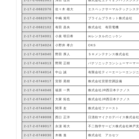
2-17-2-0682065
澤田 佳秀
株式会社エディオンハウスシス
2-17-2-0682076
佐々木 雄大
エスペックサーマルテックシス
2-17-2-0682079
中嶋 篤司
プライムプラネット株式会社
2-17-2-0682102
有田 昌央
株式会社 有田電機
2-17-2-0734001
小泉 明日希
㈱レンタルのニッケン
2-17-2-0734024
小野井 孝介
OKS
2-17-2-0734040
野田 厚人
ＳＨメンテナンス株式会社
2-17-2-0744013
野間 正樹
パナソニックコンシューマーマ
2-17-2-0744014
中山 誠
有限会社ティーエーシーエンジ
2-17-2-0744017
宮部 晃樹
株式会社宮部空調設備
2-17-2-0744046
福原 一男
株式会社JR西日本テクノス
2-17-2-0744047
大家 拓也
株式会社JR西日本テクノス
2-17-2-0744049
関澤 友
株式会社ファースト
2-17-2-0749008
西口 正洋
日清紡マイクロデバイス株式会
2-17-2-0749017
永濵 裕大
不二熱学サービス株式会社神戸
2-17-2-0749030
木橋 進
株式会社 アカセツ