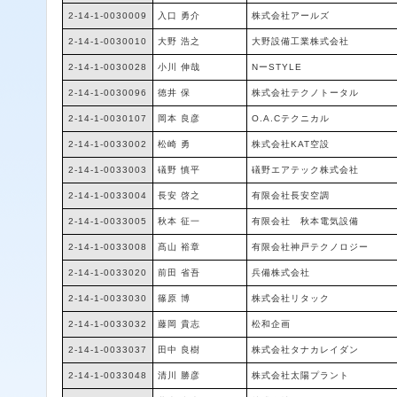
2-14-1-0030009
入口 勇介
株式会社アールズ
2-14-1-0030010
大野 浩之
大野設備工業株式会社
2-14-1-0030028
小川 伸哉
NーSTYLE
2-14-1-0030096
徳井 保
株式会社テクノトータル
2-14-1-0030107
岡本 良彦
O.A.Cテクニカル
2-14-1-0033002
松崎 勇
株式会社KAT空設
2-14-1-0033003
礒野 慎平
礒野エアテック株式会社
2-14-1-0033004
長安 啓之
有限会社長安空調
2-14-1-0033005
秋本 征一
有限会社 秋本電気設備
2-14-1-0033008
髙山 裕章
有限会社神戸テクノロジー
2-14-1-0033020
前田 省吾
兵備株式会社
2-14-1-0033030
篠原 博
株式会社リタック
2-14-1-0033032
藤岡 貴志
松和企画
2-14-1-0033037
田中 良樹
株式会社タナカレイダン
2-14-1-0033048
清川 勝彦
株式会社太陽プラント