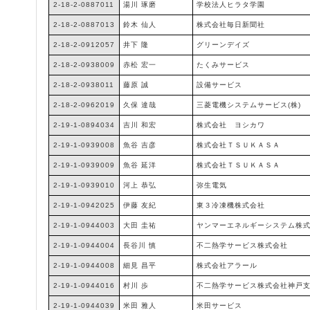
2-18-2-0887011
湯川 琢磨
学校法人ヒラタ学園
2-18-2-0887013
鈴木 仙人
株式会社毎日新聞社
2-18-2-0912057
井下 隆
グリーンデイズ
2-18-2-0938009
赤松 宏一
たくみサービス
2-18-2-0938011
藤原 誠
設備サービス
2-18-2-0962019
久保 達哉
三菱電機システムサービス(株)
2-19-1-0894034
吉川 和宏
株式会社 ヨシカワ
2-19-1-0939008
魚谷 吉彦
株式会社ＴＳＵＫＡＳＡ
2-19-1-0939009
魚谷 延洋
株式会社ＴＳＵＫＡＳＡ
2-19-1-0939010
河上 恭弘
弥生電気
2-19-1-0942025
伊藤 友紀
東３冷凍機株式会社
2-19-1-0944003
大田 圭祐
ヤンマーエネルギーシステム株
2-19-1-0944004
長谷川 慎
不二熱学サービス株式会社
2-19-1-0944008
細見 昌平
株式会社アラール
2-19-1-0944016
村川 歩
不二熱学サービス株式会社神戸
2-19-1-0944039
米田 雅人
米田サービス