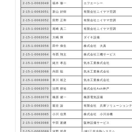
2-15-1-0063049
福本 修一
エフエーシー
2-15-1-0063051
新山 好樹
有限会社ニイヤマ空調
2-15-1-0063052
田野 正和
有限会社ニイヤマ空調
2-15-1-0063053
尾崎 真二
有限会社ニイヤマ空調
2-15-1-0063054
大嶋 輝
ダイキ設備
2-15-1-0063056
田中 偉生
株式会社 大真
2-15-1-0063064
寺西 翔太
株式会社三機サービス
2-15-1-0063067
緒方 孝志
気水工業株式会社
2-15-1-0063068
内田 聡
気水工業株式会社
2-15-1-0063069
寒川 裕之
気水工業株式会社
2-15-1-0063070
治岡 耕祐
株式会社Ash神戸
2-15-1-0063078
楠原 健一
楠原電気設備
2-15-1-0063083
籠谷 諭
有限会社 兵庫ソリューション
2-15-1-0063085
小川 信男
株式会社 小川冷機
2-15-1-0063088
中田 家継
阪神設備サービス
2-15-1-0063089
河野 邦彦
(有)三共冷熱システム