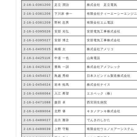
2-16-1-0361200
足立 潤治
株式会社 足立電気
2-16-1-0361206
下川床 伸一
有限会社ティーエーシーエンジ
2-16-1-0361209
野村 忠男
有限会社エム電設
2-16-1-0395026
安部 光弘
安部電気工事株式会社
2-16-1-0395027
安部 博之
安部電気工事株式会社
2-16-1-0405015
南畑 太
株式会社アメリコ
2-16-1-0425116
中道 一也
山南電設
2-16-1-0425119
豊島 一訓
株式会社アメフレック
2-16-1-0454017
鳥越 秀樹
日本スピンドル製造株式会社
2-16-1-0454024
岩本 拓馬
株式会社ナイス
2-16-1-0466064
入江 希望
エスペック（株）
2-16-1-0471088
森田 卓
西宮回生病院
2-16-1-0489004
北野 肇
キタノデンキ株式会社
2-16-1-0489027
志方 雅弥
でんきのしかた
2-16-1-0489039
上野 守毅
有限会社ウエノエアーシステム