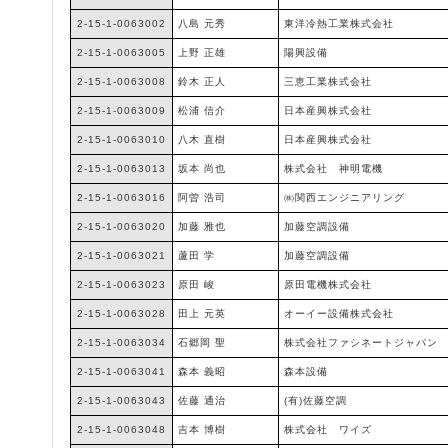
2-15-1-0063002
八島 元秀
東洋冷熱工業株式会社
2-15-1-0063005
上野 正雄
陽興設備
2-15-1-0063008
鈴木 正人
三恵工業株式会社
2-15-1-0063009
松浦 信介
日本産興株式会社
2-15-1-0063010
八木 直樹
日本産興株式会社
2-15-1-0063013
坂本 尚也
株式会社 神明電機
2-15-1-0063016
阿曽 浩司
㈱関西エンジニアリング
2-15-1-0063020
加藤 雅也
加藤空調設備
2-15-1-0063021
蘆田 学
加藤空調設備
2-15-1-0063023
原田 峻
原田電機株式会社
2-15-1-0063028
田上 元英
オーイー設備株式会社
2-15-1-0063034
石郷岡 聖
株式会社ファシネートジャパン
2-15-1-0063041
森本 義昭
森本設備
2-15-1-0063043
佐藤 通治
(有)佐藤空調
2-15-1-0063048
吉本 博樹
株式会社 ワイズ