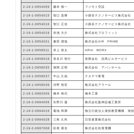
2-19-1-0954009
藤本 慎一
フジモト空設
2-19-1-0954015
智口 直輝
小路谷テクノサービス株式会社
2-19-1-0954016
智口 正信
小路谷テクノサービス株式会社
2-19-1-0954019
赤池 大介
株式会社プロフィット
2-19-1-0954031
兼田 朋哉
株式会社AIR PRIME
2-19-1-0958011
井上 裕太
ARIA WORX
2-19-1-0958018
長谷川 智行
有限会社 但馬ビルサービス
2-19-1-0958035
堀岡 正明
株式会社 アバンサール
2-19-1-0958037
中山 久禎
ナカヤマ家電
2-19-1-0958039
河野 智宏
株式会社アラール
2-19-1-0982006
橋本 裕式
橋本工業
2-19-2-0994006
矢野川 蓮
株式会社阪神設備工業所
2-19-2-0994016
菊地 和満
独立行政法人海技教育機構 海
2-19-2-0994028
三島 久尚
日世産業株式会社
2-19-2-0997008
松尾 展光
株式会社松尾電機