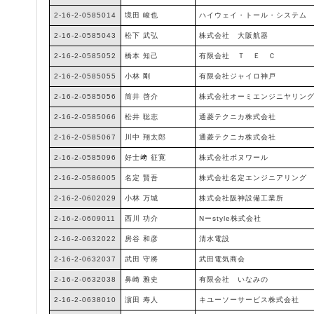
2-16-2-0585014
境田 峻也
ハイウェイ・トール・システム
2-16-2-0585043
松下 武弘
株式会社 大阪航器
2-16-2-0585052
橋本 知己
有限会社 Ｔ Ｅ Ｃ
2-16-2-0585055
小林 剛
有限会社ジャイロ神戸
2-16-2-0585056
筒井 啓介
株式会社オーミエンジニヤリン
2-16-2-0585066
松井 聡志
通菱テクニカ株式会社
2-16-2-0585067
川中 翔太郎
通菱テクニカ株式会社
2-16-2-0585096
好士﨑 征寛
株式会社ボヌワール
2-16-2-0586005
名定 賢吾
株式会社名定エンジニアリング
2-16-2-0602029
小林 万城
株式会社阪神設備工業所
2-16-2-0609011
西川 功介
Nーstyle株式会社
2-16-2-0632022
房谷 和彦
清水電設
2-16-2-0632037
武田 守將
武田電気商会
2-16-2-0632038
鼻崎 雅史
有限会社 いなみの
2-16-2-0638010
濵田 寿人
キユーソーサービス株式会社