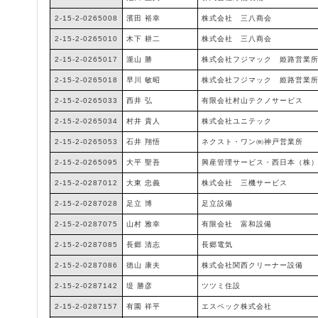
2-15-2-0265008
濱田 裕幸
株式会社 三八商会
2-15-2-0265010
木下 耕二
株式会社 三八商会
2-15-2-0265017
瀧山 勝
株式会社フジマック 姫路営業
2-15-2-0265018
早川 敏昭
株式会社フジマック 姫路営業
2-15-2-0265033
西井 弘
有限会社村山テクノサービス
2-15-2-0265034
村井 貴人
株式会社ユニテック
2-15-2-0265053
石井 翔悟
ネクスト・ワン㈱神戸営業所
2-15-2-0265095
大平 聖吾
興産管理サービス・西日本（株
2-15-2-0287012
大東 忠義
株式会社 三機サービス
2-15-2-0287028
足立 博
足立設備
2-15-2-0287075
山村 雅幸
有限会社 富和設備
2-15-2-0287085
長郷 清志
長郷電気
2-15-2-0287086
徳山 康夫
株式会社関西クリーナー設備
2-15-2-0287142
堤 勝彦
ツツミ住設
2-15-2-0287157
有園 祥平
エスペック株式会社