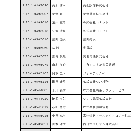
2-16-1-0497020
高木 博司
高山設備株式会社
2-16-1-0498007
板倉 寛
板倉通信株式会社
2-16-1-0498016
濱井 重幸
株式会社コミット
2-16-1-0498018
久保 勝裕
株式会社コミット
2-16-1-0505016
冨田 亮次
冨田亮次
2-16-1-0505060
林 唯
恵電設
2-16-1-0505073
吉長 俊雄
萬世電機株式会社
2-16-1-0505078
山本 洋介
（有）山本冷熱工業所
2-16-1-0505103
岡本 圭司
ジオマテック㈱
2-16-1-0505136
田原 恭平
株式会社ASK電設
2-16-1-0544005
米川 英樹
株式会社商港テクノサービス
2-16-1-0544010
池尻 次郎
シンワ電器株式会社
2-16-1-0545019
小山 博敬
株式会社誠和管財
2-16-1-0555035
桑原 克尚
高速道路トールテクノロジー株
2-16-1-0589051
吉本 洋大
西日本オリオン株式会社