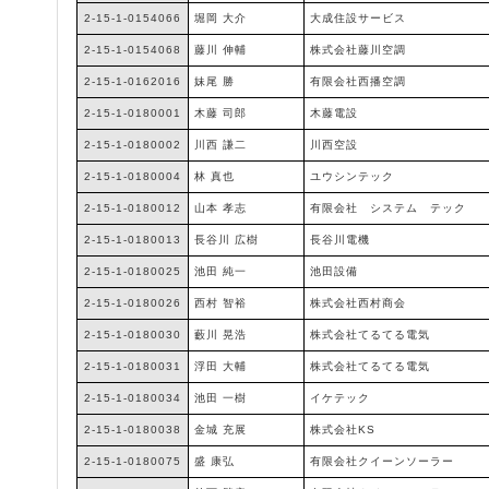
2-15-1-0154066
堀岡 大介
大成住設サービス
2-15-1-0154068
藤川 伸輔
株式会社藤川空調
2-15-1-0162016
妹尾 勝
有限会社西播空調
2-15-1-0180001
木藤 司郎
木藤電設
2-15-1-0180002
川西 謙二
川西空設
2-15-1-0180004
林 真也
ユウシンテック
2-15-1-0180012
山本 孝志
有限会社 システム テック
2-15-1-0180013
長谷川 広樹
長谷川電機
2-15-1-0180025
池田 純一
池田設備
2-15-1-0180026
西村 智裕
株式会社西村商会
2-15-1-0180030
藪川 晃浩
株式会社てるてる電気
2-15-1-0180031
浮田 大輔
株式会社てるてる電気
2-15-1-0180034
池田 一樹
イケテック
2-15-1-0180038
金城 充展
株式会社KS
2-15-1-0180075
盛 康弘
有限会社クイーンソーラー