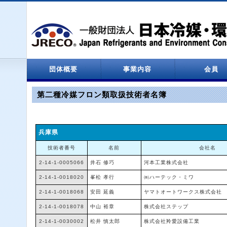
団体概要
事業内容
会員
設立関係
役員名簿
定款
決算報告
情報処理センター
会員一覧
第二種冷媒フロン類取扱技術者名簿
兵庫県
技術者番号
名前
会社名
2-14-1-0005066
井石 修巧
河本工業株式会社
2-14-1-0018020
峯松 孝行
㈱ハーテック・ミワ
2-14-1-0018068
安田 延義
ヤマトオートワークス株式会社
2-14-1-0018078
中山 裕章
株式会社ステップ
2-14-1-0030002
松井 慎太郎
株式会社羚愛設備工業