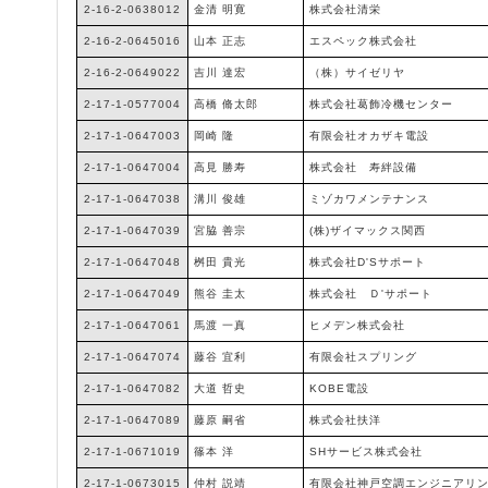
2-16-2-0638012
金清 明寛
株式会社清栄
2-16-2-0645016
山本 正志
エスペック株式会社
2-16-2-0649022
吉川 達宏
（株）サイゼリヤ
2-17-1-0577004
高橋 脩太郎
株式会社葛飾冷機センター
2-17-1-0647003
岡崎 隆
有限会社オカザキ電設
2-17-1-0647004
高見 勝寿
株式会社 寿絆設備
2-17-1-0647038
溝川 俊雄
ミゾカワメンテナンス
2-17-1-0647039
宮脇 善宗
(株)ザイマックス関西
2-17-1-0647048
桝田 貴光
株式会社D'Sサポート
2-17-1-0647049
熊谷 圭太
株式会社 Ｄ'サポート
2-17-1-0647061
馬渡 一真
ヒメデン株式会社
2-17-1-0647074
藤谷 宜利
有限会社スプリング
2-17-1-0647082
大道 哲史
KOBE電設
2-17-1-0647089
藤原 嗣省
株式会社扶洋
2-17-1-0671019
篠本 洋
SHサービス株式会社
2-17-1-0673015
仲村 説靖
有限会社神戸空調エンジニアリ