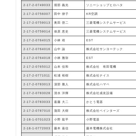
2-17-2-0749033
堀部 義光
ソニーショップヒロハタ
2-17-2-0756007
田中 律子
KR空調
2-17-2-0759013
奥田 啓二
三菱電機システムサービス
2-17-2-0759014
俵原 恵史
三菱電機システムサービス
2-17-2-0764015
小林 靖
EST
2-17-2-0764016
山中 諭
株式会社サンヨーテック
2-17-2-0764018
小林 雅弥
EST
2-17-2-0765012
山本 佳和
株式会社 有田電機
2-17-2-0771011
松浦 裕樹
株式会社ナイス
2-17-2-0783013
濵部 雅人
株式会社ハマベ
2-17-2-0783028
清水 洋輝
株式会社成友設備
2-17-2-0783033
嘉藤 大二
かとう電器
2-17-2-0787010
蒲田 大樹
株式会社ペインターズ
2-18-1-0701023
小野 龍平
小野電器
2-18-1-0772003
藤本 嘉信
藤本電機株式会社