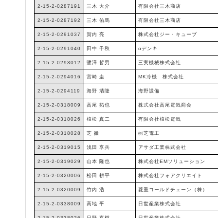
2-15-2-0287191
三木 大介
有限会社三木商店
2-15-2-0287192
三木 佑馬
有限会社三木商店
2-15-2-0291037
賀内 亮
株式会社ジー・キューブ
2-15-2-0291040
田中 千秋
αデンキ
2-15-2-0293012
鷺澤 哲男
三実機械株式会社
2-15-2-0294016
宮崎 圭
MK冷機 株式会社
2-15-2-0294119
海野 清隆
海野設備
2-15-2-0318009
高尾 拓也
株式会社高尾電気商会
2-15-2-0318026
植松 真二
有限会社植松電気
2-15-2-0318028
芝 徹
㈱芝電工
2-15-2-0319015
浅田 享兵
アサダ工業株式会社
2-15-2-0319029
山本 隆也
株式会社EMソリューション
2-15-2-0320006
松田 耕平
株式会社フォアクリエイト
2-15-2-0320009
竹内 浩
菱重コールドチェーン（株）
2-15-2-0338009
高地 平
日世産業株式会社
2-15-2-0338026
日野 直樹
日世産業株式会社