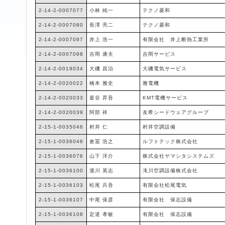
2-14-2-0007077
小林 純一
テクノ菱和
2-14-2-0007080
長澤 亮二
テクノ菱和
2-14-2-0007097
井上 浩一
有限会社 井上断熱工業所
2-14-2-0007098
吉岡 康夫
吉岡サービス
2-14-2-0019034
大磯 昌治
大磯電気サービス
2-14-2-0020022
橋本 雅史
雅電機
2-14-2-0020033
釜谷 昇吾
KMT電機サービス
2-14-2-0020039
阿部 祥
友希シードウェアグループ
2-15-1-0035046
村井 仁
村井空調設備
2-15-1-0036046
倉冨 浩之
ルフトテック株式会社
2-15-1-0036076
山下 洋介
株式会社ヤマシタシステムズ
2-15-1-0036100
瀧川 英志
滝川空調設備株式会社
2-15-1-0036103
松尾 兵吾
有限会社松尾電気
2-15-1-0036107
中尾 保彦
有限会社 保志設備
2-15-1-0036108
定道 孝敏
有限会社 保志設備