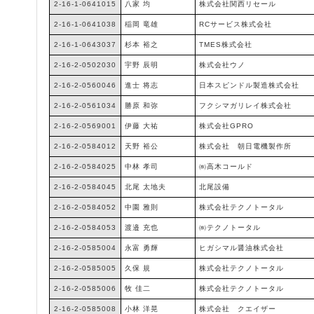
2-16-1-0641015
八家 均
株式会社関西リセール
2-16-1-0641038
稲岡 竜雄
RCサービス株式会社
2-16-1-0643037
杉本 裕之
TMES株式会社
2-16-2-0502030
宇野 辰明
株式会社ウノ
2-16-2-0560046
進士 将志
日本スピンドル製造株式会社
2-16-2-0561034
勝原 和弥
フクシマガリレイ株式会社
2-16-2-0569001
伊藤 大祐
株式会社GPRO
2-16-2-0584012
天野 裕公
株式会社 朝日電機製作所
2-16-2-0584025
中林 孝司
㈱高木コールド
2-16-2-0584045
北尾 太地夫
北尾設備
2-16-2-0584052
中園 雅則
株式会社テクノトータル
2-16-2-0584053
渡邉 充也
㈱テクノトータル
2-16-2-0585004
永富 勇輝
ヒガシマル醤油株式会社
2-16-2-0585005
久保 規
株式会社テクノトータル
2-16-2-0585006
牧 佳二
株式会社テクノトータル
2-16-2-0585008
小林 洋晃
株式会社 クエイザー