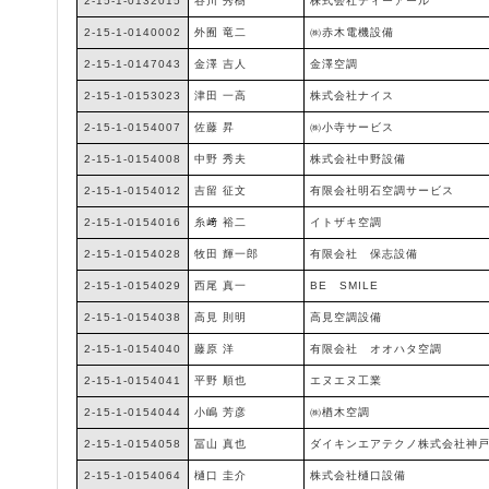
2-15-1-0132015
谷川 秀樹
株式会社ティーアール
2-15-1-0140002
外囿 竜二
㈱赤木電機設備
2-15-1-0147043
金澤 吉人
金澤空調
2-15-1-0153023
津田 一高
株式会社ナイス
2-15-1-0154007
佐藤 昇
㈱小寺サービス
2-15-1-0154008
中野 秀夫
株式会社中野設備
2-15-1-0154012
吉留 征文
有限会社明石空調サービス
2-15-1-0154016
糸﨑 裕二
イトザキ空調
2-15-1-0154028
牧田 輝一郎
有限会社 保志設備
2-15-1-0154029
西尾 真一
BE SMILE
2-15-1-0154038
高見 則明
高見空調設備
2-15-1-0154040
藤原 洋
有限会社 オオハタ空調
2-15-1-0154041
平野 順也
エヌエヌ工業
2-15-1-0154044
小嶋 芳彦
㈱楢木空調
2-15-1-0154058
冨山 真也
ダイキンエアテクノ株式会社神
2-15-1-0154064
樋口 圭介
株式会社樋口設備