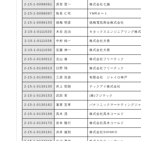
2-15-1-0098091
房登 晋一
株式会社七施
2-15-1-0098097
島長 仁司
YMRオート
2-15-1-0098155
徳梅 明彦
徳梅電気商会株式会社
2-15-1-0111020
木谷 忠治
キタックスエンジニアリング株
2-15-1-0111028
中村 純一
株式会社大善
2-15-1-0111030
近藤 伸一
株式会社大善
2-15-1-0130012
北山 修
株式会社フリーテック
2-15-1-0130013
日野 翔
株式会社フリーテック
2-15-1-0130081
三原 浩資
有限会社 ジャイロ神戸
2-15-1-0130135
井上 哲朗
テックアイ株式会社
2-15-1-0130153
武田 実
(株)フジマック
2-15-1-0130162
蓬莱 宜孝
パナソニックマーケティングジ
2-15-1-0130169
高木 茂
株式会社高木コールド
2-15-1-0130170
岩本 隆行
株式会社高木コールド
2-15-1-0130191
赤井 健則
株式会社SHINKO