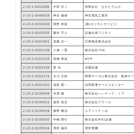
2-15-1-0411089
中田 庄二
有限会社 なかたでんか
2-15-1-0446016
神吉 義雄
神吉電気工業所
2-15-2-0200003
岡野 孝俊
(株)モリモトサービス
2-15-2-0202035
藤本 守人
設備企画フジモト
2-15-2-0202091
加藤 圭一
日東物流株式会社
2-15-2-0202138
八瀬 一憲
株式会社YDK
2-15-2-0202155
高橋 孝佑
MYR
2-15-2-0202156
星 光
光陽設備
2-15-2-0202173
古川 丈悦
関西ヂーゼル株式会社 阪神サ
2-15-2-0202202
池田 賢一
但馬家電サービスセンター
2-15-2-0235009
井原 隆
株式会社ハ―テック・ミワ
2-15-2-0235021
福田 真史
株式会社アラール
2-15-2-0235029
猪野 勝治
エアソリティ㈱
2-15-2-0235030
中嶋 秀行
株式会社RIKI設備
2-15-2-0235034
増田 義尚
増田電機