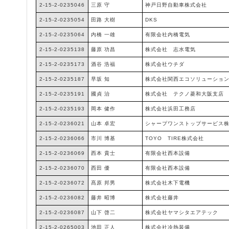
2-15-2-0235046
三原 守
神戸日野自動車株式会社
2-15-2-0235054
田路 大樹
DKS
2-15-2-0235064
内橋 一雄
有限会社内橋電気
2-15-2-0235138
藤原 功昌
株式会社 志水電気
2-15-2-0235173
酒谷 浩福
株式会社ウチダ
2-15-2-0235187
早坂 知
株式会社関西エコソリューショ
2-15-2-0235191
國貞 治
株式会社 テクノ菱和大阪支店
2-15-2-0235193
岡本 健作
株式会社浜田工務店
2-15-2-0236021
山本 卓宏
シャープワンストップサービス
2-15-2-0236066
市川 博基
TOYO TIRE株式会社
2-15-2-0236069
西本 貴士
有限会社西本設備
2-15-2-0236070
西田 優
有限会社西本設備
2-15-2-0236072
髙原 邦男
株式会社木下電機
2-15-2-0236082
藤井 昭博
株式会社藤井
2-15-2-0236087
山下 啓二
株式会社ヤマシタエアテック
2-15-2-0265003
池田 正人
株式会社冷熱装備