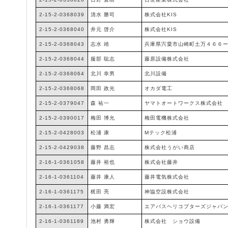
2-15-2-0368039
清水 勝司
株式会社KIS
2-15-2-0368040
井元 啓介
株式会社KIS
2-15-2-0368043
志水 靖
兵庫県宍粟市山崎町土万４６６
2-15-2-0368044
服部 聡志
藤原設備株式会社
2-15-2-0368064
北川 幸男
北川設備
2-15-2-0368068
岡田 政光
オカダ電工
2-15-2-0379047
森 祐一
ヤマトオートワークス株式会社
2-15-2-0390017
梅田 博允
梅田電機株式会社
2-15-2-0428003
松浦 康
Мテック松浦
2-15-2-0429038
藤野 昌志
株式会社うがい商店
2-16-1-0361058
藤井 裕也
株式会社藤井
2-16-1-0361104
藤井 康人
藤井電気株式会社
2-16-1-0361175
梶田 亮
神協空設株式会社
2-16-1-0361177
小藤 満宏
エアバスヘリコプターズジャパ
2-16-1-0361189
池村 勇輝
株式会社 ショウ設備