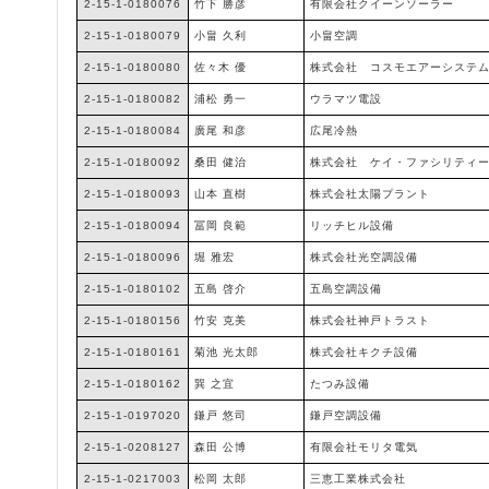
2-15-1-0180076
竹下 勝彦
有限会社クイーンソーラー
2-15-1-0180079
小畠 久利
小畠空調
2-15-1-0180080
佐々木 優
株式会社 コスモエアーシステ
2-15-1-0180082
浦松 勇一
ウラマツ電設
2-15-1-0180084
廣尾 和彦
広尾冷熱
2-15-1-0180092
桑田 健治
株式会社 ケイ・ファシリティ
2-15-1-0180093
山本 直樹
株式会社太陽プラント
2-15-1-0180094
冨岡 良範
リッチヒル設備
2-15-1-0180096
堀 雅宏
株式会社光空調設備
2-15-1-0180102
五島 啓介
五島空調設備
2-15-1-0180156
竹安 克美
株式会社神戸トラスト
2-15-1-0180161
菊池 光太郎
株式会社キクチ設備
2-15-1-0180162
巽 之宜
たつみ設備
2-15-1-0197020
鎌戸 悠司
鎌戸空調設備
2-15-1-0208127
森田 公博
有限会社モリタ電気
2-15-1-0217003
松岡 太郎
三恵工業株式会社