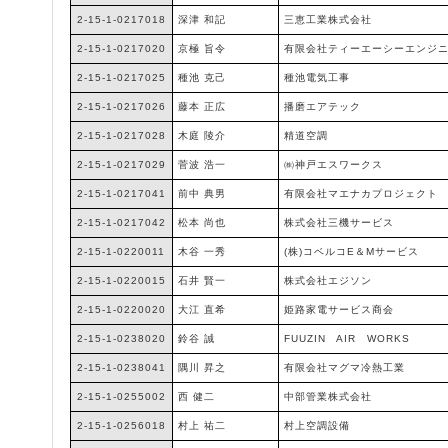
2-15-1-0217018
深津 和記
三恵工業株式会社
2-15-1-0217020
京極 旨令
有限会社ティーエーシーエンジ
2-15-1-0217025
種池 克己
種池電気工事
2-15-1-0217026
藤本 正広
播磨エアテック
2-15-1-0217028
木庭 陵介
精道空調
2-15-1-0217029
菅波 浩一
㈱神戸エスワークス
2-15-1-0217041
前中 典男
有限会社マエナカプロジェクト
2-15-1-0217042
松本 尚也
株式会社三機サービス
2-15-1-0220011
木谷 一秀
(株)コベルコE＆Mサービス
2-15-1-0220015
石井 賢一
株式会社エジソン
2-15-1-0220020
大江 直希
姫路家電サービス商会
2-15-1-0238020
鈴谷 誠
FUUZIN AIR WORKS
2-15-1-0238041
隅川 昇之
有限会社マグマ冷熱工業
2-15-1-0255002
西 健二
中部管業株式会社
2-15-1-0256018
村上 祐二
村上空調設備