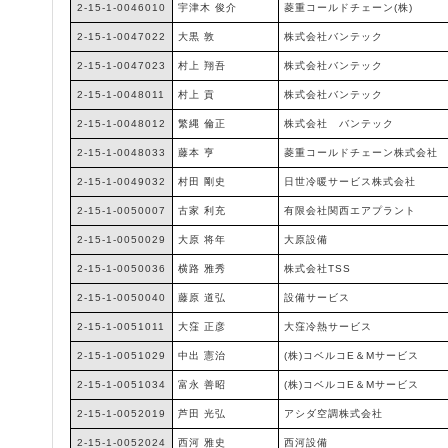
2-15-1-0046010
宇津木 俊介
菱重コールドチェーン(株)
2-15-1-0047022
大黒 敦
株式会社バンテック
2-15-1-0047023
村上 翔吾
株式会社バンテック
2-15-1-0048011
村上 貢
株式会社バンテック
2-15-1-0048012
繁縄 倫正
株式会社 バンテック
2-15-1-0048033
藤本 亨
菱重コールドチェーン株式会社
2-15-1-0049032
村田 剛史
日世冷暖サービス株式会社
2-15-1-0050007
古家 利充
有限会社関西エアプラント
2-15-1-0050029
大原 将年
大原設備
2-15-1-0050036
横路 雅秀
株式会社TSS
2-15-1-0050040
藤原 道弘
設備サービス
2-15-1-0051011
大窪 正彦
大窪冷熱サービス
2-15-1-0051029
中出 憲治
(株)コベルコE＆Mサービス
2-15-1-0051034
富永 善昭
(株)コベルコE＆Mサービス
2-15-1-0052019
芦田 光弘
アシダ空調株式会社
2-15-1-0052024
西河 雅史
西河設備