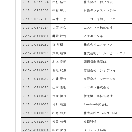
2-15-1-0256024
田村 浩一
株式会社 神戸冷暖
2-15-1-0257002
中村 彰太
日鉄テックスエンジ㈱
2-15-1-0257010
赤井 一彦
トーヨー冷機サービス
2-15-1-0277014
大西 善久
エスペック株式会社
2-15-1-0411001
井置 祥司
イオキデンキ
2-15-1-0411020
森 英樹
株式会社エアテック
2-15-1-0411030
大東 靖城
株式会社アール・ビー・エヌ
2-15-1-0411037
村上 貴昭
関西電装機器(株)
2-15-1-0411038
西尾 紀彦
有限会社ニシオデンキ
2-15-1-0411039
小幡 晋也
有限会社ニシオデンキ
2-15-1-0411040
山本 隆明
ヤマデン株式会社
2-15-1-0411042
金鹿 博行
新電機工業株式会社
2-15-1-0411069
福川 聡志
Aーrise株式会社
2-15-1-0411072
松野 雄介
株式会社コベルコE&M
2-15-1-0411077
多田 省吾
多田設備
2-15-1-0411084
松本 俊也
メジテック姫路