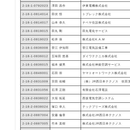
2-18-1-0792023
澤田 昌作
伊東電機株式会社
2-18-1-0814014
田伏 悟
トプレック株式会社
2-18-1-0814017
山本 恭久
ナベヤ住設株式会社
2-18-1-0819015
田丸 剛
田丸電化サービス
2-18-1-0819023
松井 保
株式会社K.A.M
2-18-1-0836008
菅江 伊知郎
菅江電気設備工事
2-18-1-0836012
五味田 悠基
ダイワテクニカ株式会社
2-18-1-0836015
福本 健男
株式会社神姫空調サービス
2-18-1-0846001
石田 崇
ヤマトオートワークス株式会社
2-18-2-0831009
宗田 佑輔
（株）JR西日本テクノス 吹田
2-18-2-0831056
石澤 正朗
有限会社石澤電設
2-18-2-0838022
大垣 拓延
西坂電気空調システム
2-18-2-0838024
塚口 幸人
テックブリーズ株式会社
2-18-2-0887004
安藤 倫章
株式会社JR西日本テクノス
2-18-2-0887005
竹本 直樹
株式会社JR西日本テクノス