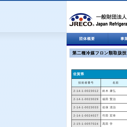
団体概要
事
設立関係
役員名簿
定款
決算報告
情報処理センター
第二種冷媒フロン類取扱技
佐賀県
技術者番号
名前
2-14-1-0023012
鈴木 康弘
2-14-1-0023029
福田 賢治
2-14-1-0023033
佐保 清治
2-14-1-0024027
竹田 宏幸
2-15-1-0057024
髙田 学