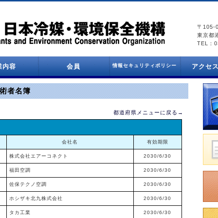
〒105-
東京都港
TEL：03
業内容
会員
情報セキュリティポリシー
アクセ
情報セキュリティポリシー
プライバシーポリシー
会員一覧
術者名簿
都道府県メニューに戻る→
会社名
有効期限
株式会社エアーコネクト
2030/6/30
福田空調
2030/6/30
佐保テクノ空調
2030/6/30
ホシザキ北九株式会社
2030/6/30
タカ工業
2030/6/30